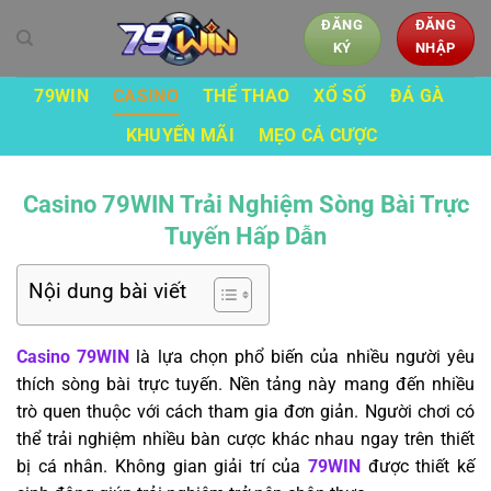
Bỏ
ĐĂNG
ĐĂNG
qua
KÝ
NHẬP
nội
dung
79WIN
CASINO
THỂ THAO
XỔ SỐ
ĐÁ GÀ
KHUYẾN MÃI
MẸO CÁ CƯỢC
Casino 79WIN Trải Nghiệm Sòng Bài Trực
Tuyến Hấp Dẫn
Nội dung bài viết
Casino 79WIN
là lựa chọn phổ biến của nhiều người yêu
thích sòng bài trực tuyến. Nền tảng này mang đến nhiều
trò quen thuộc với cách tham gia đơn giản. Người chơi có
thể trải nghiệm nhiều bàn cược khác nhau ngay trên thiết
bị cá nhân. Không gian giải trí của
79WIN
được thiết kế