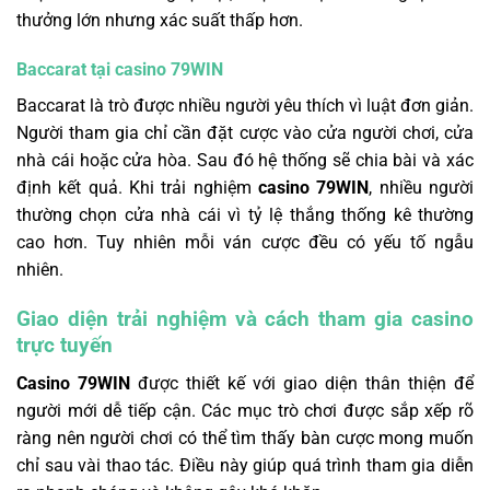
thưởng lớn nhưng xác suất thấp hơn.
Baccarat tại casino 79WIN
Baccarat là trò được nhiều người yêu thích vì luật đơn giản.
Người tham gia chỉ cần đặt cược vào cửa người chơi, cửa
nhà cái hoặc cửa hòa. Sau đó hệ thống sẽ chia bài và xác
định kết quả. Khi trải nghiệm
casino 79WIN
, nhiều người
thường chọn cửa nhà cái vì tỷ lệ thắng thống kê thường
cao hơn. Tuy nhiên mỗi ván cược đều có yếu tố ngẫu
nhiên.
Giao diện trải nghiệm và cách tham gia casino
trực tuyến
Casino 79WIN
được thiết kế với giao diện thân thiện để
người mới dễ tiếp cận. Các mục trò chơi được sắp xếp rõ
ràng nên người chơi có thể tìm thấy bàn cược mong muốn
chỉ sau vài thao tác. Điều này giúp quá trình tham gia diễn