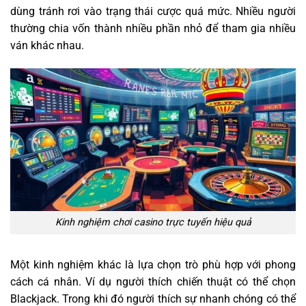
dùng tránh rơi vào trạng thái cược quá mức. Nhiều người
thường chia vốn thành nhiều phần nhỏ để tham gia nhiều
ván khác nhau.
Kinh nghiệm chơi casino trực tuyến hiệu quả
Một kinh nghiệm khác là lựa chọn trò phù hợp với phong
cách cá nhân. Ví dụ người thích chiến thuật có thể chọn
Blackjack. Trong khi đó người thích sự nhanh chóng có thể