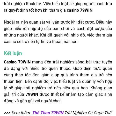
trải nghiệm Roulette. Việc hiểu luật sẽ giúp người chơi đưa
ra quyết định tốt hơn khi tham gia
casino 79WIN
.
Ngoài ra, nên quan sát vài ván trước khi đặt cược. Điều này
giúp hiểu rõ nhịp độ của bàn chơi và cách đặt cược của
những người khác. Khi đã quen với nhịp độ, việc tham gia
casino sẽ trở nên tự tin và thoải mái hơn.
Kết luận
Casino 79WIN
mang đến trải nghiệm sòng bài trực tuyến
đa dạng với nhiều trò quen thuộc. Giao diện trực quan
cùng thao tác đơn giản giúp quá trình tham gia trở nên
thuận tiện. Bên cạnh đó, việc hiểu luật và quản lý vốn hợp
lý sẽ giúp trải nghiệm trở nên hiệu quả hơn. Không gian
giải trí của
79WIN
được thiết kế nhằm tạo cảm giác sinh
động và gần gũi với người chơi.
>>> Xem thêm:
Thể Thao 79WIN
Trải Nghiệm Cá Cược Thể