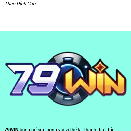
Thao Đỉnh Cao
79WIN
bùng nổ sức nóng với vị thế là "thánh địa" đổi