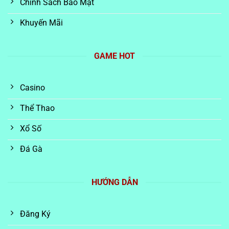
Chính Sách Bảo Mật
Khuyến Mãi
GAME HOT
Casino
Thể Thao
Xổ Số
Đá Gà
HƯỚNG DẪN
Đăng Ký