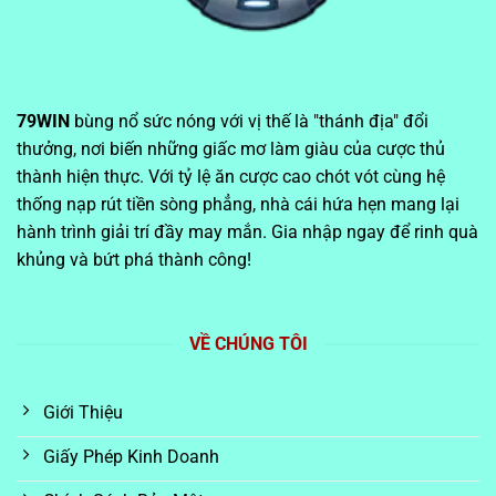
79WIN
bùng nổ sức nóng với vị thế là "thánh địa" đổi
thưởng, nơi biến những giấc mơ làm giàu của cược thủ
thành hiện thực. Với tỷ lệ ăn cược cao chót vót cùng hệ
thống nạp rút tiền sòng phẳng, nhà cái hứa hẹn mang lại
hành trình giải trí đầy may mắn. Gia nhập ngay để rinh quà
khủng và bứt phá thành công!
VỀ CHÚNG TÔI
Giới Thiệu
Giấy Phép Kinh Doanh