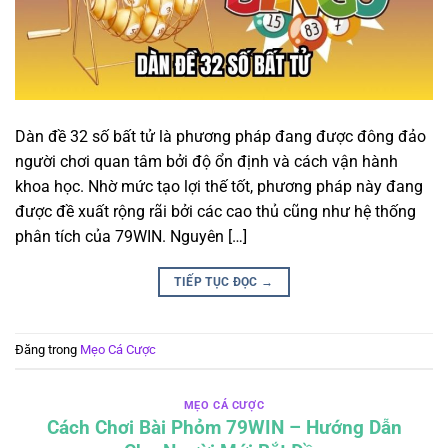
Dàn đề 32 số bất tử là phương pháp đang được đông đảo
người chơi quan tâm bởi độ ổn định và cách vận hành
khoa học. Nhờ mức tạo lợi thế tốt, phương pháp này đang
được đề xuất rộng rãi bởi các cao thủ cũng như hệ thống
phân tích của 79WIN. Nguyên […]
TIẾP TỤC ĐỌC
→
Đăng trong
Mẹo Cá Cược
MẸO CÁ CƯỢC
Cách Chơi Bài Phỏm 79WIN – Hướng Dẫn