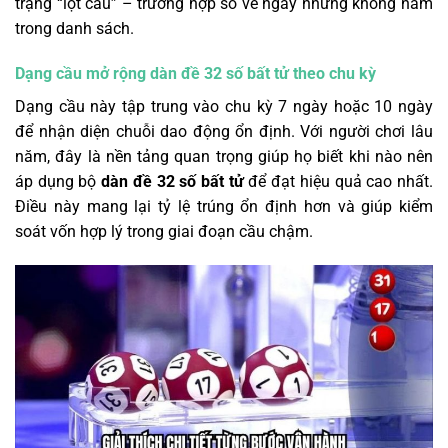
trạng “lọt cầu” – trường hợp số về ngay nhưng không nằm
trong danh sách.
Dạng cầu mở rộng dàn đề 32 số bất tử theo chu kỳ
Dạng cầu này tập trung vào chu kỳ 7 ngày hoặc 10 ngày
để nhận diện chuỗi dao động ổn định. Với người chơi lâu
năm, đây là nền tảng quan trọng giúp họ biết khi nào nên
áp dụng bộ
dàn đề 32 số bất tử
để đạt hiệu quả cao nhất.
Điều này mang lại tỷ lệ trúng ổn định hơn và giúp kiểm
soát vốn hợp lý trong giai đoạn cầu chậm.