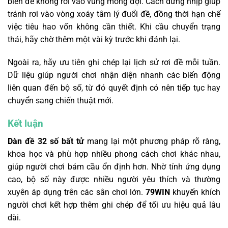
biên đề không rơi vào vùng mong đợi. Cách dừng nhịp giúp
tránh rơi vào vòng xoáy tâm lý đuổi đề, đồng thời hạn chế
việc tiêu hao vốn không cần thiết. Khi cầu chuyển trạng
thái, hãy chờ thêm một vài kỳ trước khi đánh lại.
Ngoài ra, hãy ưu tiên ghi chép lại lịch sử rơi đề mỗi tuần.
Dữ liệu giúp người chơi nhận diện nhanh các biến động
liên quan đến bộ số, từ đó quyết định có nên tiếp tục hay
chuyển sang chiến thuật mới.
Kết luận
Dàn đề 32 số bất tử
mang lại một phương pháp rõ ràng,
khoa học và phù hợp nhiều phong cách chơi khác nhau,
giúp người chơi bám cầu ổn định hơn. Nhờ tính ứng dụng
cao, bộ số này được nhiều người yêu thích và thường
xuyên áp dụng trên các sân chơi lớn.
79WIN
khuyến khích
người chơi kết hợp thêm ghi chép để tối ưu hiệu quả lâu
dài.