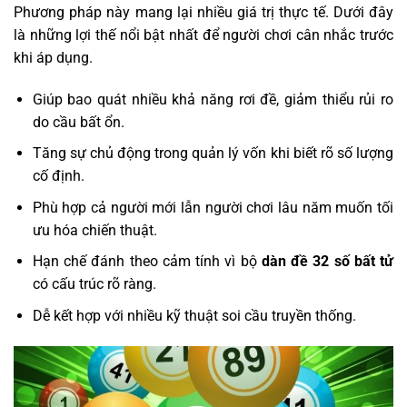
Phương pháp này mang lại nhiều giá trị thực tế. Dưới đây
là những lợi thế nổi bật nhất để người chơi cân nhắc trước
khi áp dụng.
Giúp bao quát nhiều khả năng rơi đề, giảm thiểu rủi ro
do cầu bất ổn.
Tăng sự chủ động trong quản lý vốn khi biết rõ số lượng
cố định.
Phù hợp cả người mới lẫn người chơi lâu năm muốn tối
ưu hóa chiến thuật.
Hạn chế đánh theo cảm tính vì bộ
dàn đề 32 số bất tử
có cấu trúc rõ ràng.
Dễ kết hợp với nhiều kỹ thuật soi cầu truyền thống.