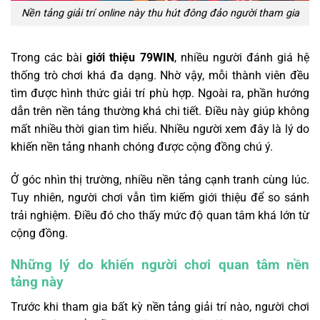
Nền tảng giải trí online này thu hút đông đảo người tham gia
Trong các bài
giới thiệu 79WIN
, nhiều người đánh giá hệ
thống trò chơi khá đa dạng. Nhờ vậy, mỗi thành viên đều
tìm được hình thức giải trí phù hợp. Ngoài ra, phần hướng
dẫn trên nền tảng thường khá chi tiết. Điều này giúp không
mất nhiều thời gian tìm hiểu. Nhiều người xem đây là lý do
khiến nền tảng nhanh chóng được cộng đồng chú ý.
Ở góc nhìn thị trường, nhiều nền tảng cạnh tranh cùng lúc.
Tuy nhiên, người chơi vẫn tìm kiếm giới thiệu
để so sánh
trải nghiệm. Điều đó cho thấy mức độ quan tâm khá lớn từ
cộng đồng.
Những lý do khiến người chơi quan tâm nền
tảng này
Trước khi tham gia bất kỳ nền tảng giải trí nào, người chơi