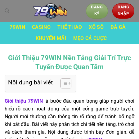
Bỏ
ĐĂNG
ĐĂNG
qua
KÝ
NHẬP
nội
dung
79WIN
CASINO
THỂ THAO
XỔ SỐ
ĐÁ GÀ
KHUYẾN MÃI
MẸO CÁ CƯỢC
Giới Thiệu 79WIN Nền Tảng Giải Trí Trực
Tuyến Được Quan Tâm
Nội dung bài viết
Giới thiệu 79WIN
là bước đầu quan trọng giúp người chơi
hiểu rõ cách hoạt động của một cổng game trực tuyến.
Người mới thường cần thông tin rõ ràng để tránh bỡ ngỡ
khi bắt đầu. Bài viết này phân tích chi tiết nền tảng, trò chơi
và cách tham gia. Nội dung được trình bày đơn giản, dễ