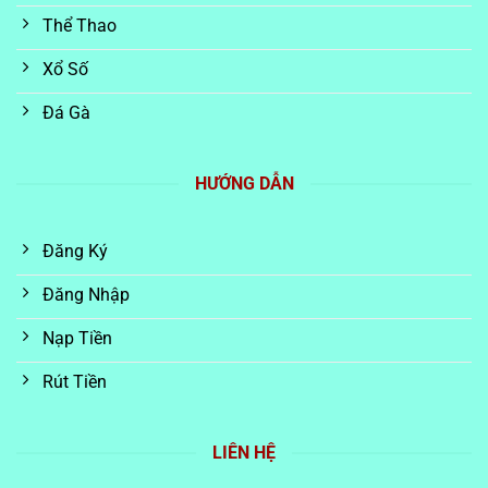
Thể Thao
Xổ Số
Đá Gà
HƯỚNG DẪN
Đăng Ký
Đăng Nhập
Nạp Tiền
Rút Tiền
LIÊN HỆ