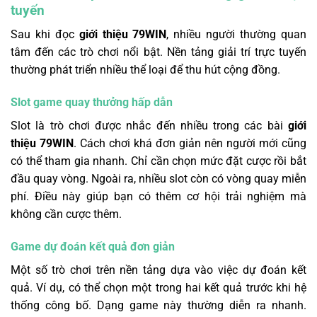
tuyến
Sau khi đọc
giới thiệu 79WIN
, nhiều người thường quan
tâm đến các trò chơi nổi bật. Nền tảng giải trí trực tuyến
thường phát triển nhiều thể loại để thu hút cộng đồng.
Slot game quay thưởng hấp dẫn
Slot là trò chơi được nhắc đến nhiều trong các bài
giới
thiệu 79WIN
. Cách chơi khá đơn giản nên người mới cũng
có thể tham gia nhanh. Chỉ cần chọn mức đặt cược rồi bắt
đầu quay vòng. Ngoài ra, nhiều slot còn có vòng quay miễn
phí. Điều này giúp bạn có thêm cơ hội trải nghiệm mà
không cần cược thêm.
Game dự đoán kết quả đơn giản
Một số trò chơi trên nền tảng dựa vào việc dự đoán kết
quả. Ví dụ, có thể chọn một trong hai kết quả trước khi hệ
thống công bố. Dạng game này thường diễn ra nhanh.