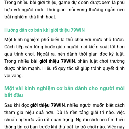
Trong nhiều bài giới thiệu, game dự đoán được xem là phù
hợp với người mới. Thời gian mỗi vòng thường ngắn nên
trải nghiệm khá linh hoạt.
Hướng dẫn cơ bản khi giới thiệu 79WIN
Một kinh nghiệm phổ biến là thử chơi với mức nhỏ trước.
Cách tiếp cận từng bước giúp người mới kiểm soát tốt hơn
quá trình chơi. Ngoài ra, nên dành thời gian đọc kỹ luật.
Trong nhiều bài
giới thiệu 79WIN
, phần luật chơi thường
được nhấn mạnh. Hiểu rõ quy tắc sẽ giúp tránh quyết định
vội vàng.
Một vài kinh nghiệm cơ bản dành cho người mới
bắt đầu
Sau khi đọc
giới thiệu 79WIN
, nhiều người muốn biết cách
tham gia hiệu quả hơn. Dù là nền tảng giải trí nào, việc
chuẩn bị trước vẫn rất quan trọng. Người chơi nên tìm hiểu
thông tin cơ bản trước khi thử bất kỳ trò chơi nào. Việc này