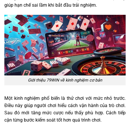
giúp hạn chế sai lầm khi bắt đầu trải nghiệm.
Giới thiệu 79WIN về kinh nghiệm cơ bản
Một kinh nghiệm phổ biến là thử chơi với mức nhỏ trước.
Điều này giúp người chơi hiểu cách vận hành của trò chơi.
Sau đó mới tăng mức cược nếu thấy phù hợp. Cách tiếp
cận từng bước kiểm soát tốt hơn quá trình chơi.