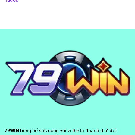
79WIN
bùng nổ sức nóng với vị thế là "thánh địa" đổi