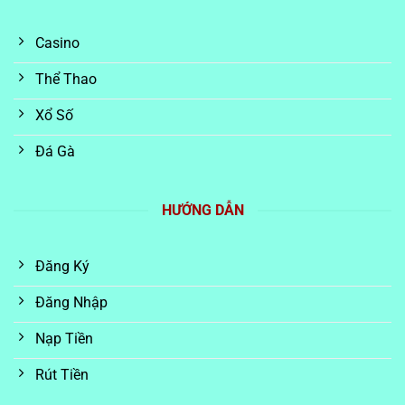
Casino
Thể Thao
Xổ Số
Đá Gà
HƯỚNG DẪN
Đăng Ký
Đăng Nhập
Nạp Tiền
Rút Tiền