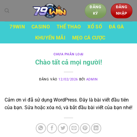
Bỏ
ĐĂNG
ĐĂNG
qua
KÝ
NHẬP
nội
dung
79WIN
CASINO
THỂ THAO
XỔ SỐ
ĐÁ GÀ
KHUYẾN MÃI
MẸO CÁ CƯỢC
CHƯA PHÂN LOẠI
Chào tất cả mọi người!
ĐĂNG VÀO
12/02/2026
BỞI
ADMIN
Cảm ơn vì đã sử dụng WordPress. Đây là bài viết đầu tiên
của bạn. Sửa hoặc xóa nó, và bắt đầu bài viết của bạn nhé!